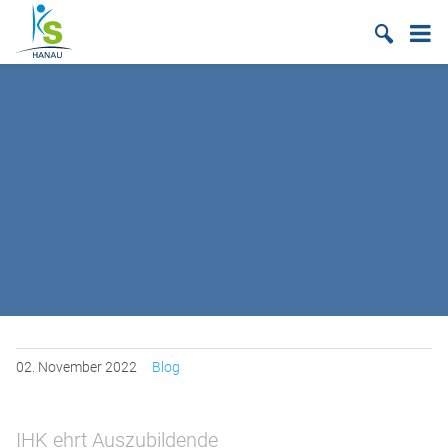
Suche
02.
November
2022
Blog
IHK ehrt Auszubildende