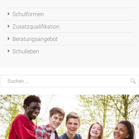
Schulformen
Zusatzqualifikation
Beratungsangebot
Schulleben
Suchen
Suche
S