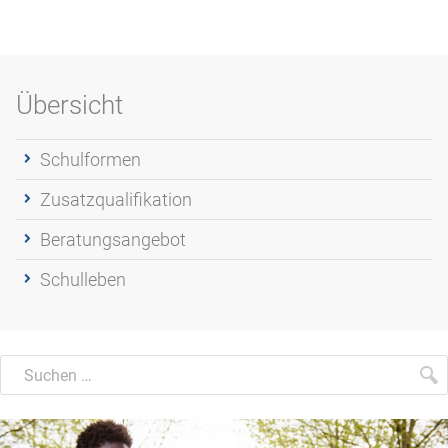
Übersicht
Schulformen
Zusatzqualifikation
Beratungsangebot
Schulleben
Suchen
Suche
S