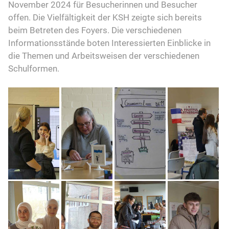
November 2024 für Besucherinnen und Besucher
offen. Die Vielfältigkeit der KSH zeigte sich bereits
beim Betreten des Foyers. Die verschiedenen
Informationsstände boten Interessierten Einblicke in
die Themen und Arbeitsweisen der verschiedenen
Schulformen.
Der
Nachhilfe
Gustaf
Die
Bereich
auch
macht
Fremdspachen
Wirtschaft
unter
Werbung
an
präsentierte
Kollegen.
ohne
der