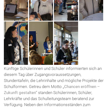
sich
viele
präsentierten
und
Worte
sich.
es
zu
wurde
verlieren.
Das
Ehemalige
Das
Noch
diskutiert.
Feedback-
Schülerinnen
Schülerinnen-
mehr
Team
und
Cafe
Ehemalige.
verabschiedete
Schüler
und
die
zu
das
Besucherinnen
besuch.
der
und
Abi-
Besucher.
Jahrgang
Auch
Vorstellung
Diskussionen
Künftige Schülerinnen und Schüler informierten sich an
organisierten
die
der
im
diesem Tag über Zugangsvoraussetzungen,
die
ehemalige
Fachoberschule.
ganzen
Stundentafeln, die Lehrinhalte und mögliche Projekte der
Verpflegung.
Schulleiterin
Haus.
Schulformen. Getreu dem Motto
„Chancen eröffnen –
(links)
Zukunft gestalten“
standen Schülerinnen, Schüler,
war
Lehrkräfte und das Schulleitungsteam beratend zur
zu
Verfügung. Neben den Informationsständen zum