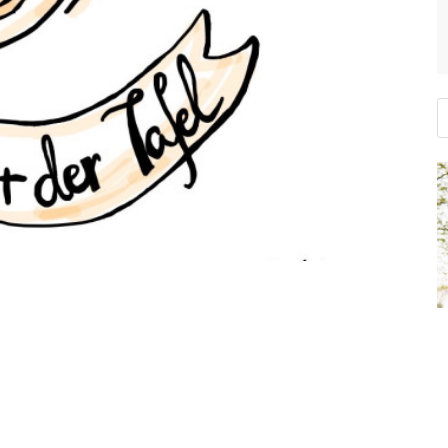
S
Nikolaustag
m Verkauf von Schaumkussbrötchen mitgewirkt.
em Ahrtal und den Hanauer Tafeln zugute.