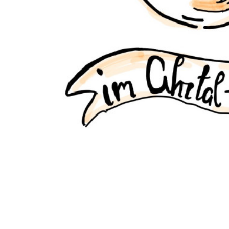
Hanauer Schulen helfen
Schaumkussbrötchen am 
Viele fleißige Helferinnen und Helfer haben an de
Der Gewinn dieser Aktion kommt zwei Schulen aus d