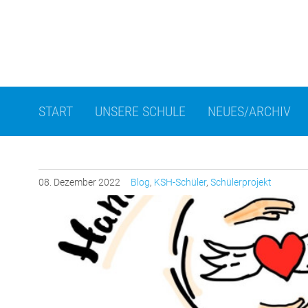
START
UNSERE SCHULE
NEUES/ARCHIV
08.
Dezember
2022
Blog
,
KSH-Schüler
,
Schülerprojekt