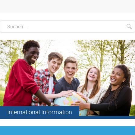
Suchen
Suche
S
International Information